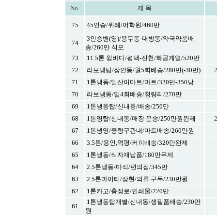
No.
제 목
75
45인승/위례/어학원/460만
3인승밴(영)/용두동-대방동/약국약품배
74
송/260만 식포
73
11.5톤 윙바디/평택-진천/화공계열/520만
72
라보냉탑/장안동/월5회배송/280민(-30만)
2
71
1톤냉동/일산이마트/마트/320만-350낭
70
라보냉동/일4회배송/청량리/270만
69
1톤냉동탑/신내동/배송/250만
68
1톤영탑/신내동/매장 운송/250만원완제
67
1톤냉영/중랑구관내/마트배송/260만원
66
3.5톤/용인,덕평/커피배송/320만완제
65
1톤냉동/식자재납품/180만무제
64
2.5톤냉동/마석/편의점/345만
63
2.5톤마이티/장현/의류.구두/230만원
62
1톤카고/충정로/인쇄물/220만
1톤냉동탑개별/신내동/생필품배송/230만
61
원